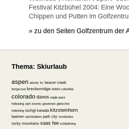
Festival Kitzbühel 2004: Eine Wo
Chippen und Putten im Golfzentru
» zu den Seiten Golfzentrum der 
Thema: Skiurlaub
aspen
beaver creek
atomic
bc
breckenridge
bergscout
british columbia
colorado
davos
eagle pass
heliskiing
eph
events
gewinnen
gletscher
kitzsteinhorn
ischgl
kanada
heliskiing
lawinen
park city
nachtslalom
revelstoke
saas fee
rocky mountains
schladming