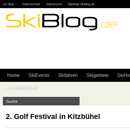
ski blog ›
Datenschutz
Impressum
Sitemap Skiblog.de
Skifahren | Snowboarden | Community | Forum … skiblog.de
Home
SkiEvents
Skifahren
Skigebiete
SkiHo
Uncategorized
2. Golf Festival in Kitzbühel