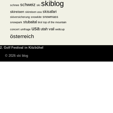
skiblog
schweiz
schnee
ski
skisafari
skireisen
skireisen usa
snowmass
skiversicherung
snowkite
stubaital
snowpark
tirol
top of the mountain
usa
utah
vail
concert
umfrage
weltcup
österreich
2. Golf Festival in Kitzbühel
© 2026 ski blog