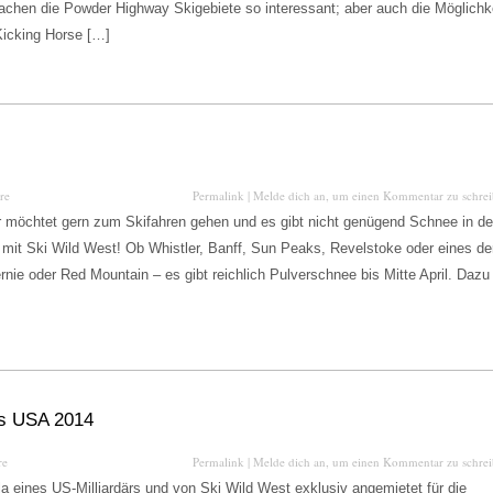
machen die Powder Highway Skigebiete so interessant; aber auch die Möglichk
 Kicking Horse […]
re
Permalink
|
Melde dich an, um einen Kommentar zu schre
r möchtet gern zum Skifahren gehen und es gibt nicht genügend Schnee in d
mit Ski Wild West! Ob Whistler, Banff, Sun Peaks, Revelstoke oder eines de
rnie oder Red Mountain – es gibt reichlich Pulverschnee bis Mitte April. Dazu
is USA 2014
re
Permalink
|
Melde dich an, um einen Kommentar zu schre
lla eines US-Milliardärs und von Ski Wild West exklusiv angemietet für die