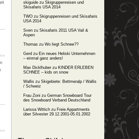
eit
skiguide
zu
Skigruppenreisen und
Skisafaris USA 2014
TWO
zu
Skigruppenreisen und Skisafaris
USA 2014
Sven
zu
Skisafaris 2011 USA Vail &
Aspen
Thomas
zu
Wo liegt Schnee??
Gerd
zu
Ein neues Heliski Unternehmen
iben
– einmal ganz anders!
en
Max Dicklhuber
zu
KINDER ERLEBEN
r
SCHNEE – kids on snow
Wallis
zu
Skigebiete: Bettmeralp / Wallis
/ Schweiz
Frau Zoni
zu
German Snowboard Tour
des Snowboard Verband Deutschland
Larissa Wittich
zu
Freie Appartments
über Silvester 29.12.2001-05.01.2002
iben