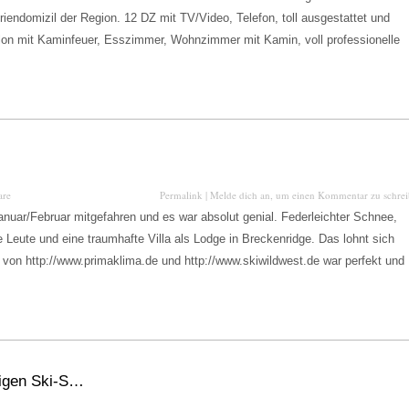
riendomizil der Region. 12 DZ mit TV/Video, Telefon, toll ausgestattet und
lon mit Kaminfeuer, Esszimmer, Wohnzimmer mit Kamin, voll professionelle
are
Permalink
|
Melde dich an, um einen Kommentar zu schre
Januar/Februar mitgefahren und es war absolut genial. Federleichter Schnee,
te Leute und eine traumhafte Villa als Lodge in Breckenridge. Das lohnt sich
n von http://www.primaklima.de und http://www.skiwildwest.de war perfekt und
tigen Ski-S…