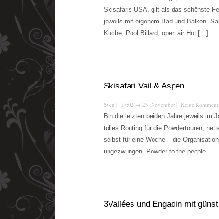
Skisafaris USA, gilt als das schönste Fe
jeweils mit eigenem Bad und Balkon. Sa
Küche, Pool Billard, open air Hot […]
Skisafari Vail & Aspen
Sven
| 17:02
→
23. November |
Keine Komment
Bin die letzten beiden Jahre jeweils im 
tolles Routing für die Powdertouren, net
selbst für eine Woche – die Organisatio
ungezwungen. Powder to the people.
3Vallées und Engadin mit güns