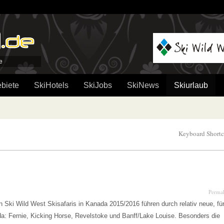
e
biete
SkiHotels
SkiJobs
SkiNews
Skiurlaub
Keyboard Shortc
Perma
Ski Wild West Skisafaris in Kanada 2015/2016 führen durch relativ neue, fü
ada: Fernie, Kicking Horse, Revelstoke und Banff/Lake Louise. Besonders die