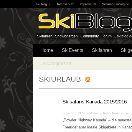
ski blog ›
Datenschutz
Impressum
Sitemap Skiblog.de
Skifahren | Snowboarden | Community | Forum … skiblog.d
Home
SkiEvents
Skifahren
Skige
Uncategorized
SKIURLAUB
Skisafaris Kanada 2015/2016
skiguide
| 19:57
→
4. Juni |
Keine Kommentare
„Powder Highway Kanada“ – die neuesten 
Freerider aber ideale Skigebiete in Kan