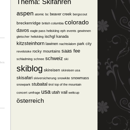
Thema: Skifahren
aspen
beaver creek
atomic
bc
bergscout
colorado
breckenridge
british columbia
davos
eagle pass heliskiing
eph
events
gewinnen
ischgl
kanada
gletscher
heliskiing
kitzsteinhorn
lawinen
park city
nachtslalom
saas fee
rocky mountains
revelstoke
schweiz
schladming
schnee
ski
iben
skiblog
skireisen
skireisen usa
skisafari
snowmass
skiversicherung
snowkite
stubaital
snowpark
tirol
top of the mountain
usa
utah
vail
concert
umfrage
weltcup
österreich