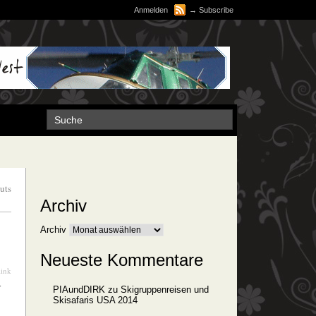
Anmelden
→
Subscribe
uts
Archiv
Archiv
Neueste Kommentare
link
r
PIAundDIRK
zu
Skigruppenreisen und
Skisafaris USA 2014