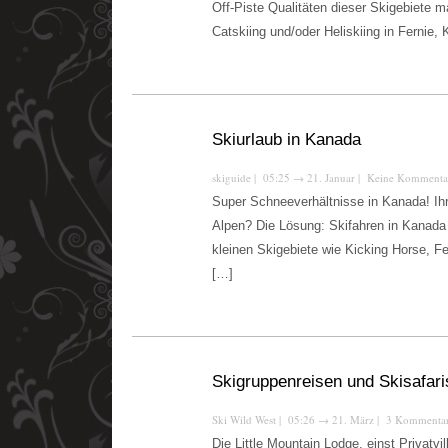
Off-Piste Qualitäten dieser Skigebiete 
Catskiing und/oder Heliskiing in Fernie,
Skiurlaub in Kanada
skiguide
| 05:25
→
21. Januar |
Keine Kommenta
Super Schneeverhältnisse in Kanada! Ih
Alpen? Die Lösung: Skifahren in Kanada 
kleinen Skigebiete wie Kicking Horse, Fe
[…]
Skigruppenreisen und Skisafar
Ski Wild West
| 05:26
→
21. März |
3 Kommenta
Die Little Mountain Lodge, einst Privatvi