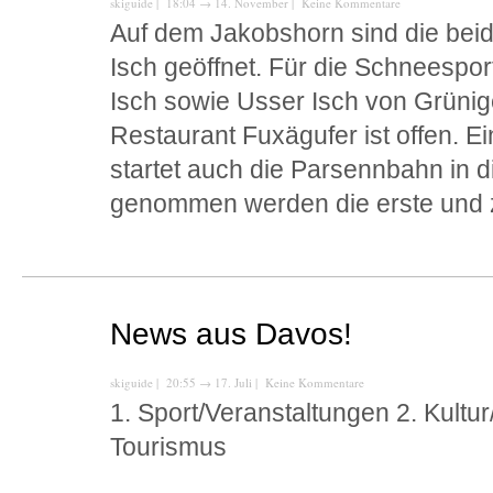
skiguide
| 18:04
→
14. November |
Keine Kommentare
Auf dem Jakobshorn sind die beid
Isch geöffnet. Für die Schneespor
Isch sowie Usser Isch von Grüni
Restaurant Fuxägufer ist offen. 
startet auch die Parsennbahn in d
genommen werden die erste und 
News aus Davos!
skiguide
| 20:55
→
17. Juli |
Keine Kommentare
1. Sport/Veranstaltungen 2. Kultu
Tourismus