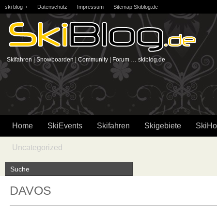
ski blog ›
Datenschutz
Impressum
Sitemap Skiblog.de
Skifahren | Snowboarden | Community | Forum … skiblog.de
Home
SkiEvents
Skifahren
Skigebiete
SkiHo
Uncategorized
DAVOS