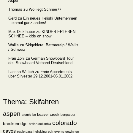
Aspen
Thomas
zu
Wo liegt Schnee??
Gerd
zu
Ein neues Heliski Unternehmen
– einmal ganz anders!
Max Dicklhuber
zu
KINDER ERLEBEN
SCHNEE – kids on snow
Wallis
zu
Skigebiete: Bettmeralp / Wallis
/ Schweiz
Frau Zoni
zu
German Snowboard Tour
des Snowboard Verband Deutschland
Larissa Wittich
zu
Freie Appartments
über Silvester 29.12.2001-05.01.2002
Thema: Skifahren
aspen
beaver creek
atomic
bc
bergscout
colorado
breckenridge
british columbia
davos
eagle pass heliskiing
eph
events
gewinnen