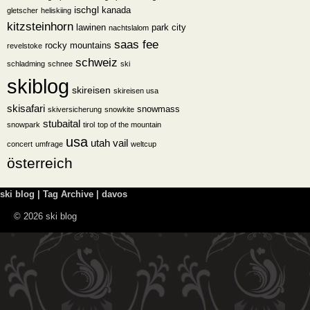
ischgl
kanada
gletscher
heliskiing
kitzsteinhorn
lawinen
park city
nachtslalom
saas fee
rocky mountains
revelstoke
schweiz
schladming
schnee
ski
skiblog
skireisen
skireisen usa
skisafari
snowmass
skiversicherung
snowkite
stubaital
snowpark
tirol
top of the mountain
usa
utah
vail
concert
umfrage
weltcup
österreich
ski blog | Tag Archive | davos
© 2026 ski blog