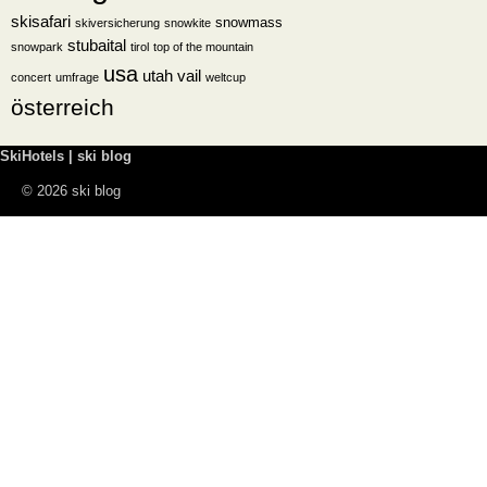
skisafari
snowmass
skiversicherung
snowkite
stubaital
snowpark
tirol
top of the mountain
usa
utah
vail
concert
umfrage
weltcup
österreich
SkiHotels | ski blog
© 2026 ski blog