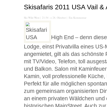
Skisafaris 2011 USA Vail &
Ski Wild West
| 21:54
→
28. Oktober |
Ein Kommentar
High End – denn dies
Lodge, einst Privatvilla eines US-
angemietet, gilt als das schönste
mit TV/Video, Telefon, toll ausges
und Balkon. Salon mit Kaminfeue
Kamin, voll professionelle Küche, 
Perfekt für alle möglichen sponta
zum gemeinsam organisierten Dinn
an einem privaten Wäldchen und 
historischen MainStreet. Auch zur 