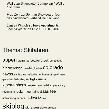
Wallis
zu
Skigebiete: Bettmeralp / Wallis
/ Schweiz
Frau Zoni
zu
German Snowboard Tour
des Snowboard Verband Deutschland
Larissa Wittich
zu
Freie Appartments
über Silvester 29.12.2001-05.01.2002
Thema: Skifahren
aspen
beaver creek
atomic
bc
bergscout
colorado
breckenridge
british columbia
davos
eagle pass heliskiing
eph
events
gewinnen
ischgl
kanada
gletscher
heliskiing
kitzsteinhorn
lawinen
park city
nachtslalom
saas fee
rocky mountains
revelstoke
schweiz
schladming
schnee
ski
skiblog
skireisen
skireisen usa