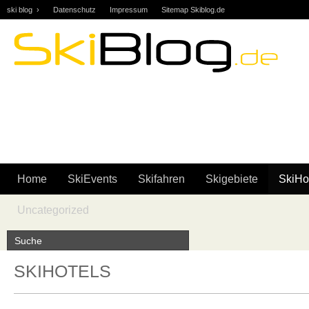
ski blog ›
Datenschutz
Impressum
Sitemap Skiblog.de
Skifahren | Snowboarden | Community | Forum … skiblog.de
Home
SkiEvents
Skifahren
Skigebiete
SkiHo
Uncategorized
SKIHOTELS