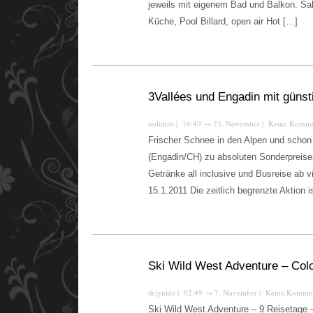
jeweils mit eigenem Bad und Balkon. Sa
Küche, Pool Billard, open air Hot […]
3Vallées und Engadin mit güns
nolimits
| 16:49
→
23. November |
Keine Komme
Frischer Schnee in den Alpen und schon
(Engadin/CH) zu absoluten Sonderpreise
Getränke all inclusive und Busreise ab 
15.1.2011 Die zeitlich begrenzte Aktion i
Ski Wild West Adventure – Col
skiguide
| 02:49
→
7. November |
Keine Kommen
Ski Wild West Adventure – 9 Reisetage