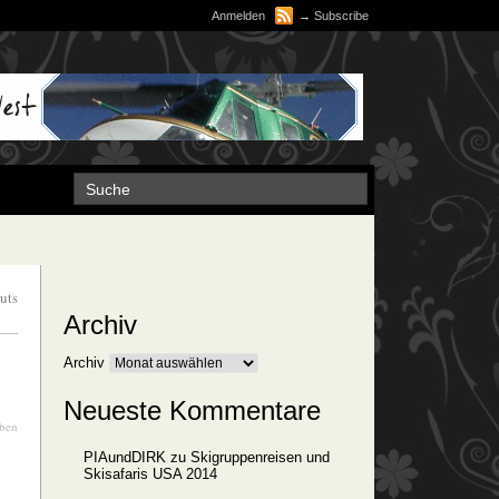
Anmelden
→
Subscribe
uts
Archiv
Archiv
Neueste Kommentare
iben
PIAundDIRK
zu
Skigruppenreisen und
Skisafaris USA 2014