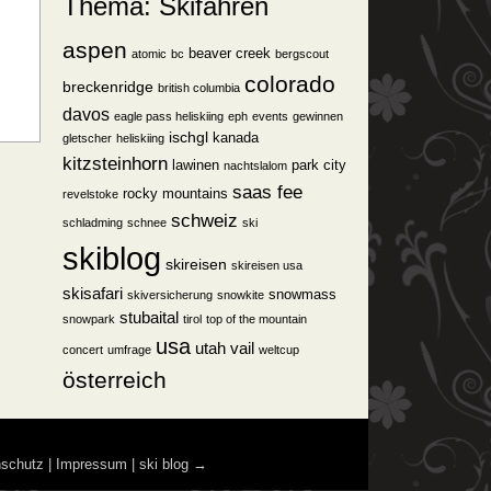
Thema: Skifahren
aspen
beaver creek
atomic
bc
bergscout
colorado
breckenridge
british columbia
davos
eagle pass heliskiing
eph
events
gewinnen
ischgl
kanada
gletscher
heliskiing
kitzsteinhorn
lawinen
park city
nachtslalom
saas fee
rocky mountains
revelstoke
schweiz
schladming
schnee
ski
skiblog
skireisen
skireisen usa
skisafari
snowmass
skiversicherung
snowkite
stubaital
snowpark
tirol
top of the mountain
usa
utah
vail
concert
umfrage
weltcup
österreich
nschutz
|
Impressum
|
ski blog
→