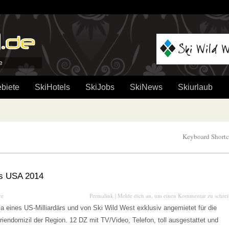
e
biete
SkiHotels
SkiJobs
SkiNews
Skiurlaub
Keyboard Shortc
is USA 2014
re
Permalink
|
Melde dich an, um einen Kommentar zu schre
lla eines US-Milliardärs und von Ski Wild West exklusiv angemietet für die
riendomizil der Region. 12 DZ mit TV/Video, Telefon, toll ausgestattet und