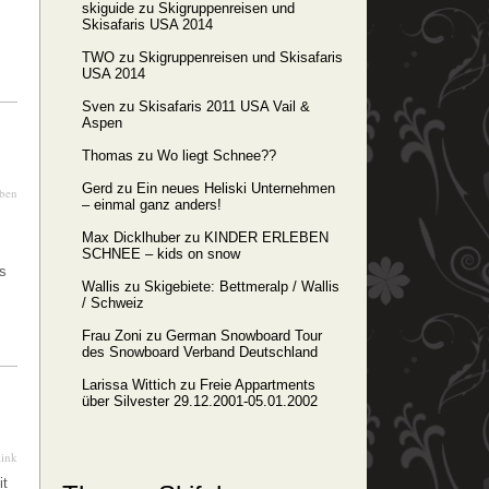
skiguide
zu
Skigruppenreisen und
Skisafaris USA 2014
TWO
zu
Skigruppenreisen und Skisafaris
USA 2014
Sven
zu
Skisafaris 2011 USA Vail &
Aspen
Thomas
zu
Wo liegt Schnee??
Gerd
zu
Ein neues Heliski Unternehmen
iben
– einmal ganz anders!
Max Dicklhuber
zu
KINDER ERLEBEN
SCHNEE – kids on snow
is
Wallis
zu
Skigebiete: Bettmeralp / Wallis
/ Schweiz
Frau Zoni
zu
German Snowboard Tour
des Snowboard Verband Deutschland
Larissa Wittich
zu
Freie Appartments
über Silvester 29.12.2001-05.01.2002
link
it