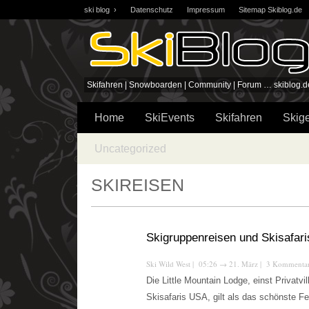
ski blog ›
Datenschutz
Impressum
Sitemap Skiblog.de
Skifahren | Snowboarden | Community | Forum … skiblog.d
Home
SkiEvents
Skifahren
Skige
Uncategorized
SKIREISEN
Skigruppenreisen und Skisafar
Ski Wild West
| 05:26
→
21. März |
3 Kommenta
Die Little Mountain Lodge, einst Privatvi
Skisafaris USA, gilt als das schönste Fe