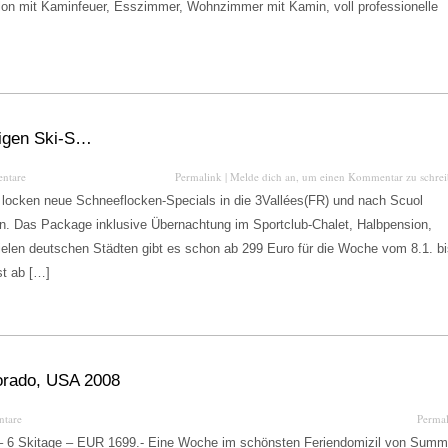
lon mit Kaminfeuer, Esszimmer, Wohnzimmer mit Kamin, voll professionelle
tigen Ski-S…
ntare
Permalink
|
Melde dich an, um einen Kommentar zu schre
 locken neue Schneeflocken-Specials in die 3Vallées(FR) und nach Scuol
n. Das Package inklusive Übernachtung im Sportclub-Chalet, Halbpension,
vielen deutschen Städten gibt es schon ab 299 Euro für die Woche vom 8.1. b
st ab […]
orado, USA 2008
tare
Perma
 – 6 Skitage – EUR 1699.- Eine Woche im schönsten Feriendomizil von Summ