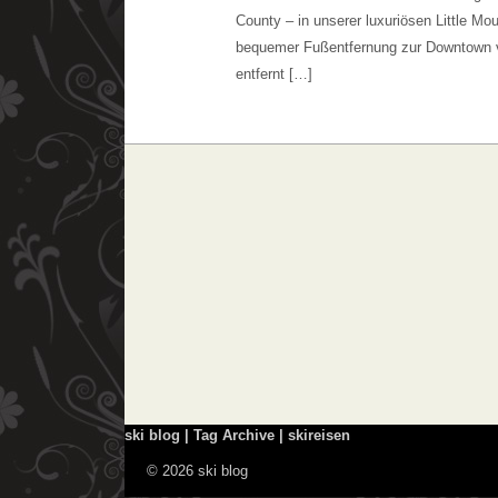
County – in unserer luxuriösen Little M
bequemer Fußentfernung zur Downtown vo
entfernt […]
ski blog | Tag Archive | skireisen
© 2026 ski blog