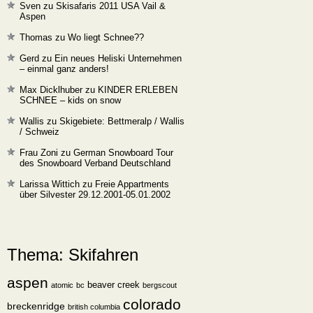
Sven
zu
Skisafaris 2011 USA Vail &
Aspen
Thomas
zu
Wo liegt Schnee??
Gerd
zu
Ein neues Heliski Unternehmen
– einmal ganz anders!
Max Dicklhuber
zu
KINDER ERLEBEN
SCHNEE – kids on snow
Wallis
zu
Skigebiete: Bettmeralp / Wallis
/ Schweiz
Frau Zoni
zu
German Snowboard Tour
des Snowboard Verband Deutschland
Larissa Wittich
zu
Freie Appartments
über Silvester 29.12.2001-05.01.2002
Thema: Skifahren
aspen
beaver creek
atomic
bc
bergscout
colorado
breckenridge
british columbia