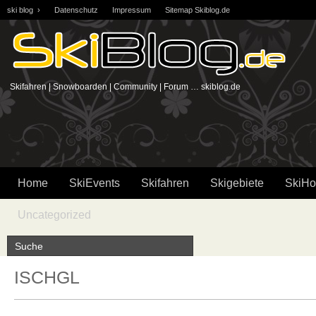
ski blog ›
Datenschutz
Impressum
Sitemap Skiblog.de
Skifahren | Snowboarden | Community | Forum … skiblog.de
Home
SkiEvents
Skifahren
Skigebiete
SkiHo
Uncategorized
ISCHGL