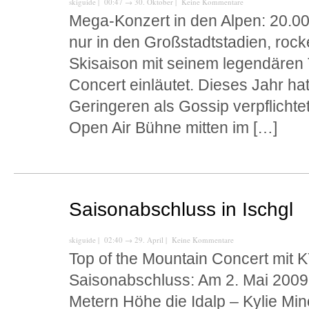
skiguide
| 00:47
→
30. Oktober |
Keine Kommentare
Mega-Konzert in den Alpen: 20.00
nur in den Großstadtstadien, rock
Skisaison mit seinem legendären 
Concert einläutet. Dieses Jahr ha
Geringeren als Gossip verpflicht
Open Air Bühne mitten im […]
Saisonabschluss in Ischgl
skiguide
| 02:40
→
29. April |
Keine Kommentare
Top of the Mountain Concert mi
Saisonabschluss: Am 2. Mai 2009
Metern Höhe die Idalp – Kylie Mi