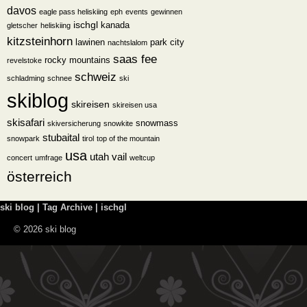
davos
eagle pass heliskiing
eph
events
gewinnen
ischgl
kanada
gletscher
heliskiing
kitzsteinhorn
lawinen
park city
nachtslalom
saas fee
rocky mountains
revelstoke
schweiz
schladming
schnee
ski
skiblog
skireisen
skireisen usa
skisafari
snowmass
skiversicherung
snowkite
stubaital
snowpark
tirol
top of the mountain
usa
utah
vail
concert
umfrage
weltcup
österreich
ski blog | Tag Archive | ischgl
© 2026 ski blog