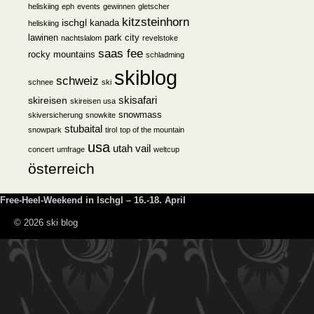
heliskiing
eph
events
gewinnen
gletscher
kitzsteinhorn
ischgl
kanada
heliskiing
lawinen
park city
nachtslalom
revelstoke
saas fee
rocky mountains
schladming
skiblog
schweiz
schnee
ski
skisafari
skireisen
skireisen usa
snowmass
skiversicherung
snowkite
stubaital
snowpark
tirol
top of the mountain
usa
utah
vail
concert
umfrage
weltcup
österreich
Free-Heel-Weekend in Ischgl – 16.-18. April
© 2026 ski blog