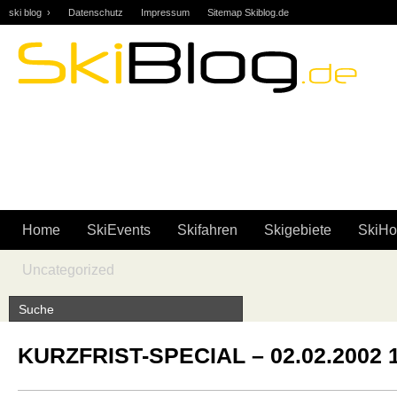
ski blog ›
Datenschutz
Impressum
Sitemap Skiblog.de
Skifahren | Snowboarden | Community | Forum … skiblog.de
Home
SkiEvents
Skifahren
Skigebiete
SkiHo
Uncategorized
KURZFRIST-SPECIAL – 02.02.2002 