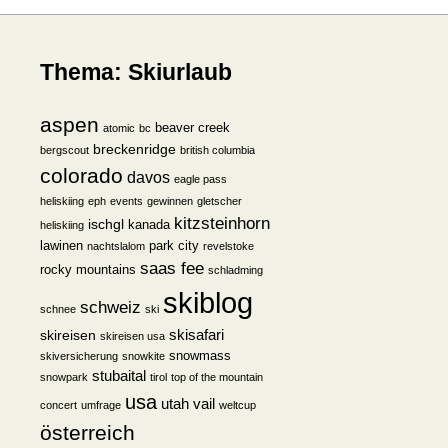
Thema: Skiurlaub
aspen
beaver creek
atomic
bc
breckenridge
bergscout
british columbia
colorado
davos
eagle pass
heliskiing
eph
events
gewinnen
gletscher
kitzsteinhorn
ischgl
kanada
heliskiing
lawinen
park city
nachtslalom
revelstoke
saas fee
rocky mountains
schladming
skiblog
schweiz
schnee
ski
skisafari
skireisen
skireisen usa
snowmass
skiversicherung
snowkite
stubaital
snowpark
tirol
top of the mountain
usa
utah
vail
concert
umfrage
weltcup
österreich