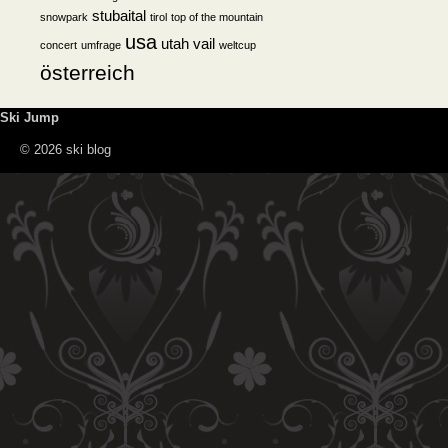
stubaital
snowpark
tirol
top of the mountain
usa
utah
vail
concert
umfrage
weltcup
österreich
Ski Jump
© 2026 ski blog