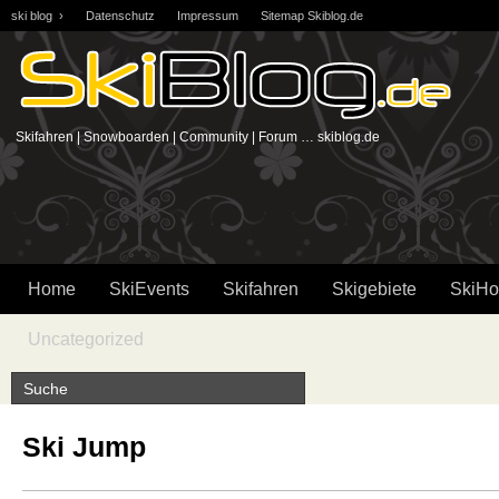
ski blog ›
Datenschutz
Impressum
Sitemap Skiblog.de
Skifahren | Snowboarden | Community | Forum … skiblog.de
Home
SkiEvents
Skifahren
Skigebiete
SkiHo
Uncategorized
Ski Jump