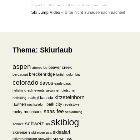
skiguide
| 10:00
→
27. Oktober |
Keine Kommentare
Ski Jump Video
– Bitte nicht zuhause nachmachen!
Thema: Skiurlaub
aspen
beaver creek
atomic
bc
breckenridge
bergscout
british columbia
colorado
davos
eagle pass
heliskiing
eph
events
gewinnen
gletscher
kitzsteinhorn
ischgl
kanada
heliskiing
lawinen
park city
nachtslalom
revelstoke
saas fee
rocky mountains
schladming
skiblog
schweiz
schnee
ski
skisafari
skireisen
skireisen usa
snowmass
skiversicherung
snowkite