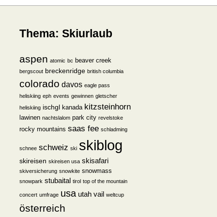
Thema: Skiurlaub
aspen
beaver creek
atomic
bc
breckenridge
bergscout
british columbia
colorado
davos
eagle pass
heliskiing
eph
events
gewinnen
gletscher
kitzsteinhorn
ischgl
kanada
heliskiing
lawinen
park city
nachtslalom
revelstoke
saas fee
rocky mountains
schladming
skiblog
schweiz
schnee
ski
skisafari
skireisen
skireisen usa
snowmass
skiversicherung
snowkite
stubaital
snowpark
tirol
top of the mountain
usa
utah
vail
concert
umfrage
weltcup
österreich