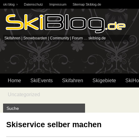
ski blog ›
Datenschutz
Impressum
Sitemap Skiblog.de
Skifahren | Snowboarden | Community | Forum … skiblog.de
Home
SkiEvents
Skifahren
Skigebiete
SkiHo
Uncategorized
Skiservice selber machen