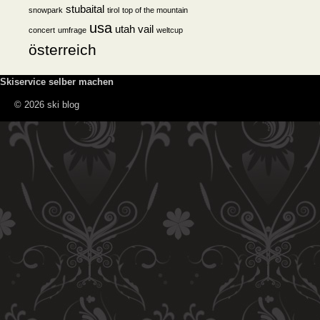
stubaital
snowpark
tirol
top of the mountain
usa
utah
vail
concert
umfrage
weltcup
österreich
Skiservice selber machen
© 2026 ski blog