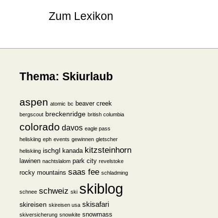
Zum Lexikon
Thema: Skiurlaub
aspen
beaver creek
atomic
bc
breckenridge
bergscout
british columbia
colorado
davos
eagle pass
heliskiing
eph
events
gewinnen
gletscher
kitzsteinhorn
ischgl
kanada
heliskiing
lawinen
park city
nachtslalom
revelstoke
saas fee
rocky mountains
schladming
skiblog
schweiz
schnee
ski
skisafari
skireisen
skireisen usa
snowmass
skiversicherung
snowkite