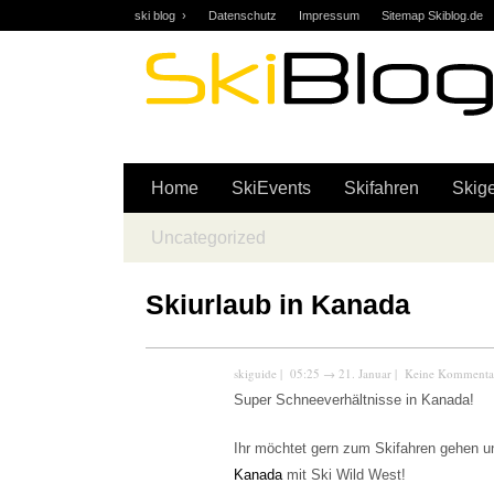
ski blog ›
Datenschutz
Impressum
Sitemap Skiblog.de
Skifahren | Snowboarden | Community | Forum … skiblog.d
Home
SkiEvents
Skifahren
Skige
Uncategorized
Skiurlaub in Kanada
skiguide
| 05:25
→
21. Januar |
Keine Kommenta
Super Schneeverhältnisse in Kanada!
Ihr möchtet gern zum Skifahren gehen u
Kanada
mit Ski Wild West!