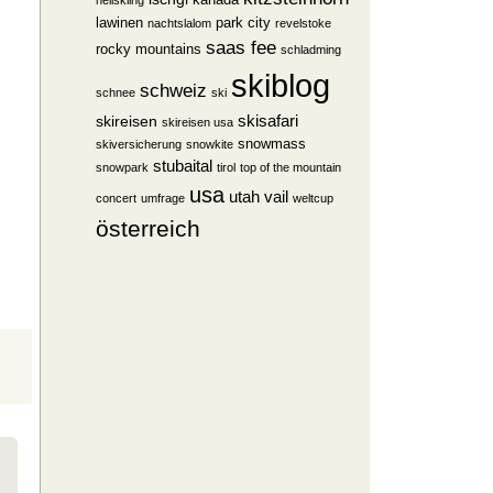
kanada
heliskiing
lawinen
park city
nachtslalom
revelstoke
saas fee
rocky mountains
schladming
skiblog
schweiz
schnee
ski
skisafari
skireisen
skireisen usa
snowmass
skiversicherung
snowkite
stubaital
snowpark
tirol
top of the mountain
usa
utah
vail
concert
umfrage
weltcup
österreich