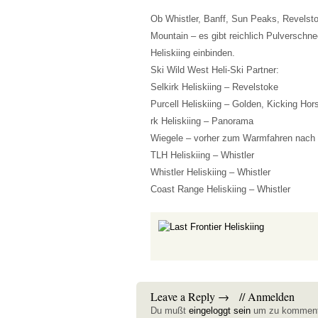
Ob Whistler, Banff, Sun Peaks, Revelsto
Mountain – es gibt reichlich Pulverschn
Heliskiing einbinden.
Ski Wild West Heli-Ski Partner:
Selkirk Heliskiing – Revelstoke
Purcell Heliskiing – Golden, Kicking Hor
rk Heliskiing – Panorama
Wiegele – vorher zum Warmfahren nach
TLH Heliskiing – Whistler
Whistler Heliskiing – Whistler
Coast Range Heliskiing – Whistler
Leave a Reply →
//
Anmelden
Du mußt
eingeloggt sein
um zu komment