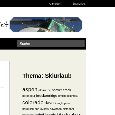
Anmelden
→
Subscribe
Thema: Skiurlaub
iben
aspen
beaver creek
atomic
bc
breckenridge
bergscout
british columbia
colorado
davos
eagle pass
heliskiing
eph
events
gewinnen
gletscher
kitzsteinhorn
ischgl