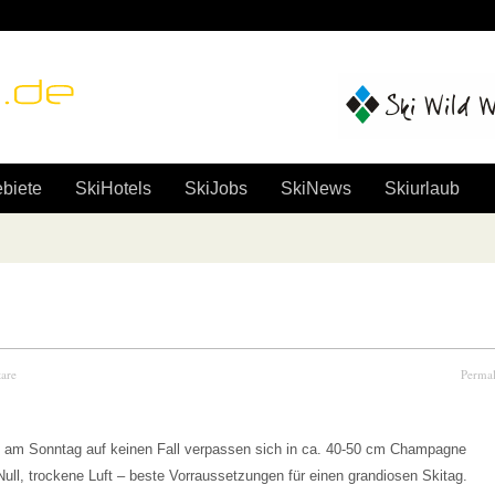
e
biete
SkiHotels
SkiJobs
SkiNews
Skiurlaub
are
Perma
lten am Sonntag auf keinen Fall verpassen sich in ca. 40-50 cm Champagne
ull, trockene Luft – beste Vorraussetzungen für einen grandiosen Skitag.