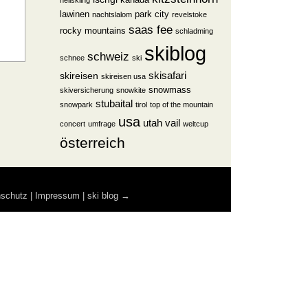
kanada
heliskiing
lawinen
park city
nachtslalom
revelstoke
saas fee
rocky mountains
schladming
skiblog
schweiz
schnee
ski
skisafari
skireisen
skireisen usa
snowmass
skiversicherung
snowkite
stubaital
snowpark
tirol
top of the mountain
usa
utah
vail
concert
umfrage
weltcup
österreich
nschutz
|
Impressum
|
ski blog
→