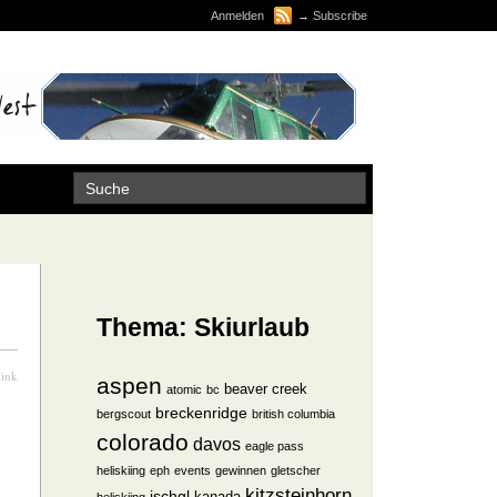
Anmelden
→
Subscribe
Thema: Skiurlaub
link
aspen
beaver creek
atomic
bc
breckenridge
bergscout
british columbia
colorado
davos
eagle pass
heliskiing
eph
events
gewinnen
gletscher
kitzsteinhorn
ischgl