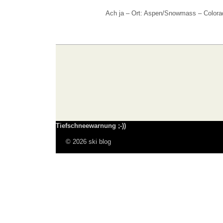
Ach ja – Ort: Aspen/Snowmass – Colora
Tiefschneewarnung ;-))
© 2026 ski blog