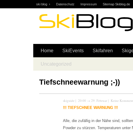
ski blog ›
Datenschutz
Impressum
Sitemap Skiblog.de
Skifahren | Snowboarden | Community | Forum … skiblog.d
Home
SkiEvents
Skifahren
Skige
Uncategorized
Tiefschneewarnung ;-))
skiguide
| 20:00
→
29. Februar |
Keine Komment
!!! TIEFSCHNEE WARNUNG !!!
Alle, die zufällig in der Nähe sind, sol
Powder zu stürzen. Temperaturen unter N