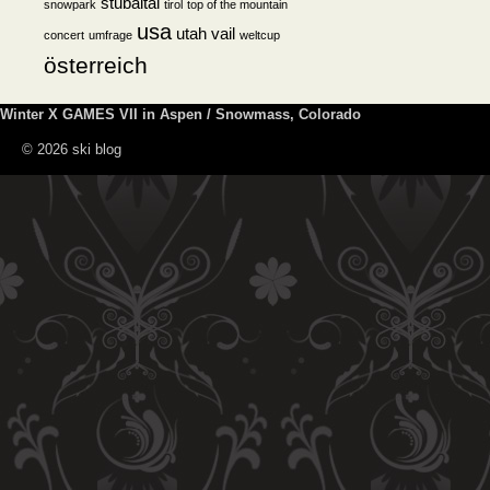
stubaital
snowpark
tirol
top of the mountain
usa
utah
vail
concert
umfrage
weltcup
österreich
Winter X GAMES VII in Aspen / Snowmass, Colorado
© 2026 ski blog