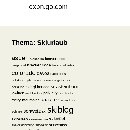
expn.go.com
Thema: Skiurlaub
aspen
beaver creek
atomic
bc
breckenridge
bergscout
british columbia
colorado
davos
eagle pass
heliskiing
eph
events
gewinnen
gletscher
kitzsteinhorn
ischgl
kanada
heliskiing
lawinen
park city
nachtslalom
revelstoke
saas fee
rocky mountains
schladming
skiblog
schweiz
schnee
ski
skisafari
skireisen
skireisen usa
snowmass
skiversicherung
snowkite