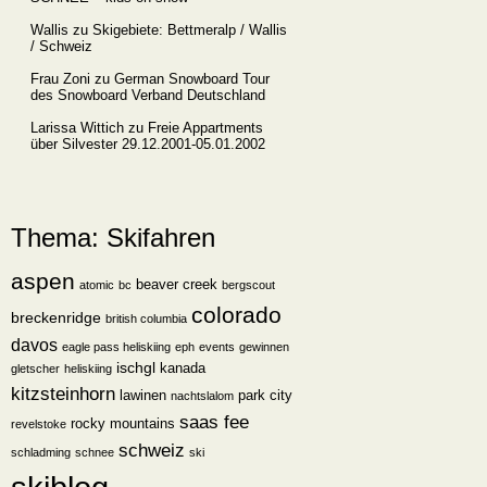
Wallis
zu
Skigebiete: Bettmeralp / Wallis
/ Schweiz
Frau Zoni
zu
German Snowboard Tour
des Snowboard Verband Deutschland
Larissa Wittich
zu
Freie Appartments
über Silvester 29.12.2001-05.01.2002
Thema: Skifahren
aspen
beaver creek
atomic
bc
bergscout
colorado
breckenridge
british columbia
davos
eagle pass heliskiing
eph
events
gewinnen
ischgl
kanada
gletscher
heliskiing
kitzsteinhorn
lawinen
park city
nachtslalom
saas fee
rocky mountains
revelstoke
schweiz
schladming
schnee
ski