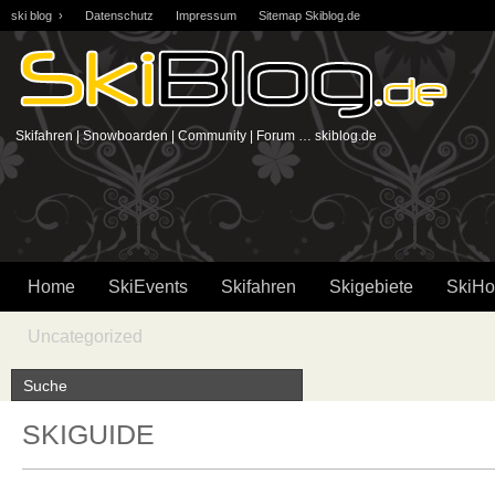
ski blog ›
Datenschutz
Impressum
Sitemap Skiblog.de
Skifahren | Snowboarden | Community | Forum … skiblog.de
Home
SkiEvents
Skifahren
Skigebiete
SkiHo
Uncategorized
SKIGUIDE